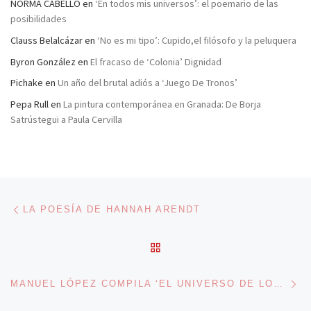
NORMA CABELLO
en
‘En todos mis universos’: el poemario de las
posibilidades
Clauss Belalcázar
en
‘No es mi tipo’: Cupido,el filósofo y la peluquera
Byron González
en
El fracaso de ‘Colonia’ Dignidad
Pichake
en
Un año del brutal adiós a ‘Juego De Tronos’
Pepa Rull
en
La pintura contemporánea en Granada: De Borja
Satrústegui a Paula Cervilla
Navegación de entradas
Entrada anterior
LA POESÍA DE HANNAH ARENDT
VOLVER A LA LISTA DE 
En
MANUEL LÓPEZ COMPILA ‘EL UNIVERSO DE LOS SUPERHÉROES’