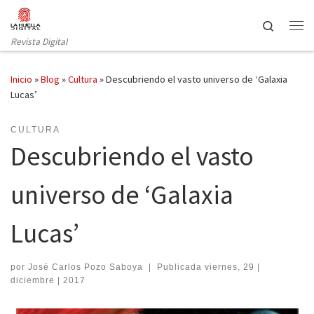
Saltar al contenido
Search
Revista Digital
Inicio
»
Blog
»
Cultura
»
Descubriendo el vasto universo de ‘Galaxia
Lucas’
CULTURA
Descubriendo el vasto
universo de ‘Galaxia
Lucas’
por
José Carlos Pozo Saboya
|
Publicada
viernes, 29 |
diciembre | 2017