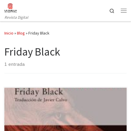
Saltar al contenido
Search
Revista Digital
Inicio
»
Blog
»
Friday Black
Friday Black
1 entrada
«Anhelaba más lenguas, más mundos donde vivir y más poder
para cambiar el mundo que habitaba ahora». ¿Habéis salido
alguna vez a la calle y os habéis preguntado qué actitud adoptar
para que vuestra «blancura» no resulte amenazante? ¿No? Sí,