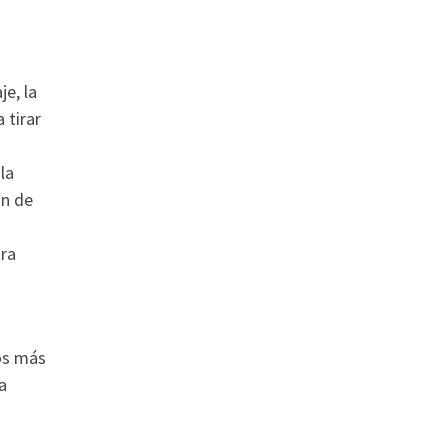
je, la
 tirar
la
ón de
ara
los más
a