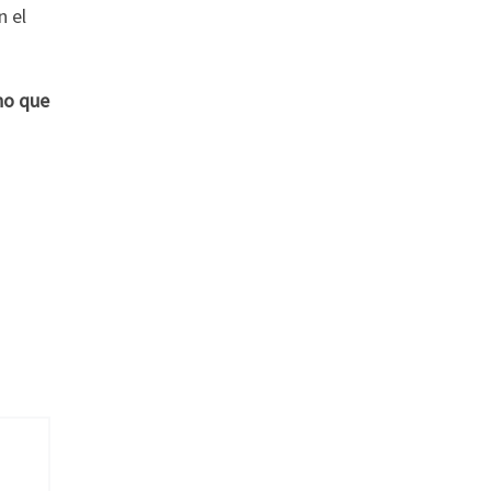
n el
ho que