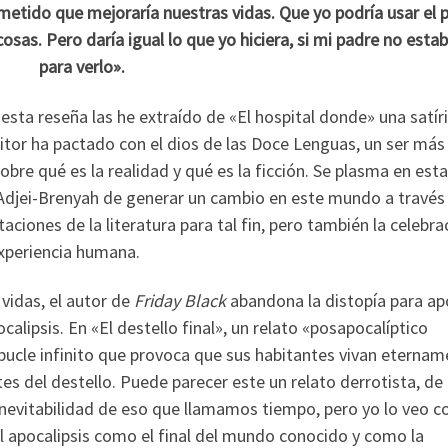
metido que mejoraría nuestras vidas. Que yo podría usar el 
sas. Pero daría igual lo que yo hiciera, si mi padre no estab
para verlo».
esta reseña las he extraído de «El hospital donde» una satír
critor ha pactado con el dios de las Doce Lenguas, un ser más
bre qué es la realidad y qué es la ficción. Se plasma en esta
Adjei-Brenyah de generar un cambio en este mundo a través 
taciones de la literatura para tal fin, pero también la celebra
 experiencia humana.
 vidas, el autor de
Friday Black
abandona la distopía para ap
ocalipsis. En «El destello final», un relato «posapocalíptico
bucle infinito que provoca que sus habitantes vivan eterna
tes del destello. Puede parecer este un relato derrotista, de
a inevitabilidad de eso que llamamos tiempo, pero yo lo veo 
el apocalipsis como el final del mundo conocido y como la