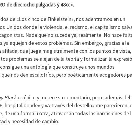
O de dieciocho pulgadas y 48cc».
zados de «Los cinco de Finkelstein», nos adentramos en un
 Unidos donde la violencia, el racismo, el capitalismo salva
otagonistas. Nada que no suceda ya, realmente. No hace falta
s ya aquejan de estos problemas. Sin embargo, gracias a la
a afilada, que juega magistralmente con los puntos de vista, 
stos problemas se alejan de la teoría y formalizan la expresi
h consigue una antología que construye unos mundos
ra que nos den escalofríos, pero poéticamente acogedores p
ay Black
es único y merece su comentario, pero, además del
«El hospital donde» y «A través del destello» me parecieron 
, de una forma u otra, atraviesan todas las narraciones de l
untad y necesidad de cambio.