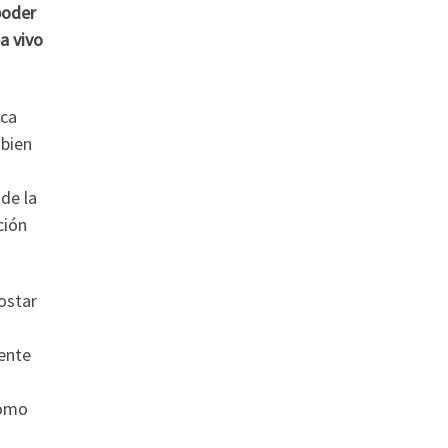
poder
a vivo
ica
 bien
de la
ción
ostar
mente
como