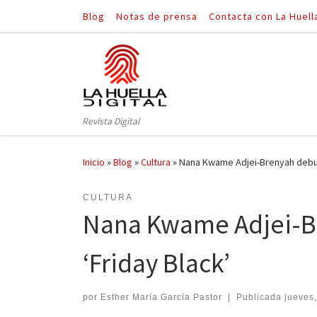
Blog
Notas de prensa
Contacta con La Huell
Saltar al contenido
Revista Digital
Inicio
»
Blog
»
Cultura
»
Nana Kwame Adjei-Brenyah debuta
CULTURA
Nana Kwame Adjei-Br
‘Friday Black’
por
Esther María García Pastor
|
Publicada
jueves,