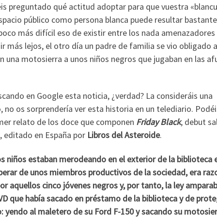
béis preguntado qué actitud adoptar para que vuestra «blanc
spacio público como persona blanca puede resultar bastante 
poco más difícil eso de existir entre los nada amenazadores
ir más lejos, el otro día un padre de familia se vio obligado 
on una motosierra a unos niños negros que jugaban en las af
cando en Google esta noticia, ¿verdad? La consideráis una
, no os sorprendería ver esta historia en un telediario. Podéi
primer relato de los doce que componen
Friday Black
, debut sa
, editado en España por
Libros del Asteroide
.
s niños estaban merodeando en el exterior de la biblioteca 
sperar de unos miembros productivos de la sociedad, era raz
 aquellos cinco jóvenes negros y, por tanto, la ley ampara
VD que había sacado en préstamo de la biblioteca y de prote
o: yendo al maletero de su Ford F-150 y sacando su motosie