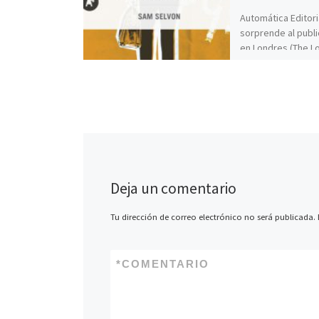
Automática Editori
sorprende al publi
en Londres (The L
Londoners) de Sam
que muchos han c
como el […]
Deja un comentario
Tu dirección de correo electrónico no será publicada.
*
COMENTARIO