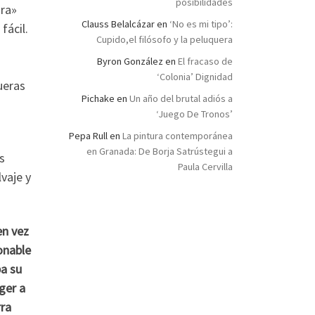
posibilidades
ura»
Clauss Belalcázar
en
‘No es mi tipo’:
fácil.
Cupido,el filósofo y la peluquera
Byron González
en
El fracaso de
a
‘Colonia’ Dignidad
ueras
Pichake
en
Un año del brutal adiós a
‘Juego De Tronos’
Pepa Rull
en
La pintura contemporánea
en Granada: De Borja Satrústegui a
s
Paula Cervilla
lvaje y
en vez
onable
ba su
ger a
rra