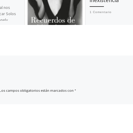
al nos
1 Comentario
car Solos
onely
Decía Joanna Russ en 
 Selvon, el
acabar con la escritura d
onsiderado
mujeres (Editorial Dos
Bigotes) que solo en los
márgenes se puede crec
[…]
Los campos obligatorios están marcados con
*