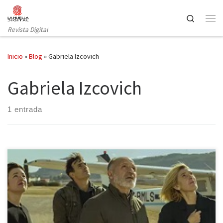
Saltar al contenido
Search
Revista Digital
Inicio
»
Blog
»
Gabriela Izcovich
Gabriela Izcovich
1 entrada
La Sala Beckett, en colaboración con el Teatre Nacional de
Catalunya, dedica estas semanas un ciclo al dramaturgo Josep
Maria Miró, una de las voces más sólidas de la dramaturgia
catalana contemporánea, traducido a más de veinte idiomas y