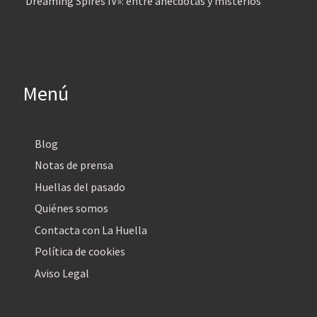
‘Dreaming Spires IV»: entre anécdotas y misterios
Menú
Blog
Notas de prensa
Huellas del pasado
Quiénes somos
Contacta con La Huella
Política de cookies
Aviso Legal