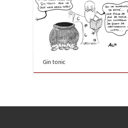
Hay leyendas de personas que han envejecido
esperando a que les sirvieran su gin-tonic; hay quien
habla de cócteles más parecidos a ensaladas que a
bebidas; hay quien afirma que si no lo has probado
con cuerno de unicornio rallado, no entiendes ni de
ginebra ni de tónica. También hay quien cree […]
Gin tonic