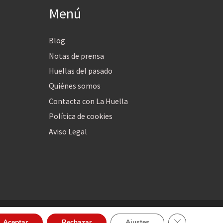
Menú
Blog
Notas de prensa
Huellas del pasado
Quiénes somos
Contacta con La Huella
Política de cookies
Aviso Legal
Cerrar el bann
Aceptar
Rechazar
Ajustes