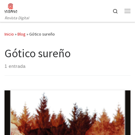
Saltar al contenido
Search
Revista Digital
Inicio
»
Blog
»
Gótico sureño
Gótico sureño
1 entrada
«La esperanza salvaje y la desesperación marchita mancharon la
carne, la locura de los animales encerrados». Lo salvaje, primer
libro de Julia Elliott traducido en España, se imprimió justo un año