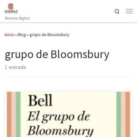
Saltar al contenido
Search
Revista Digital
Inicio
»
Blog
»
grupo de Bloomsbury
grupo de Bloomsbury
1 entrada
La editorial Taurus, en su sello Clásicos Radicales, ha reeditado El
grupo de Bloomsbury de Quentin Bell que se publicó por primera
vez en español en 1985. Esta nueva edición, que busca una