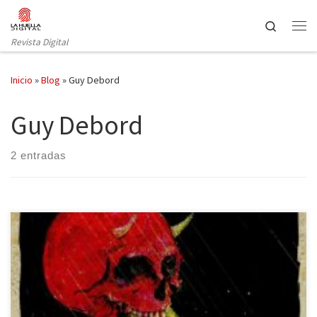
Saltar al contenido
Search
Revista Digital
Inicio
»
Blog
»
Guy Debord
Guy Debord
2 entradas
Un libro como artefacto explosivo intelectual e ideológico, un
grupo subversivo tan nihilista y certero como fugaz y silenciado. La
historia de King Mob por fin contada y explicada al detalle en una