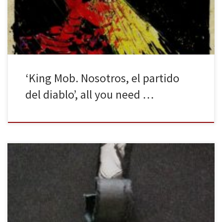
obra excelente e imprescindible. La editorial La Felguera se ha
convertido en referente indispensable tanto por el […]
‘King Mob. Nosotros, el partido
del diablo’, all you need …
Daniel Bernabé conforma en estos veintiún relatos una cartografía
humana descomunal y absolutamente necesaria. Un libro
magnífico en el que reconocerse como en la sinceridad del
espejo. Quizá la mejor manera de definir esta maravilla de libro
editado por Lupercalia sería acudir a la certera frase de Álex