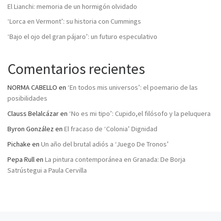
El Lianchi: memoria de un hormigón olvidado
‘Lorca en Vermont’: su historia con Cummings
‘Bajo el ojo del gran pájaro’: un futuro especulativo
Comentarios recientes
NORMA CABELLO
en
‘En todos mis universos’: el poemario de las
posibilidades
Clauss Belalcázar
en
‘No es mi tipo’: Cupido,el filósofo y la peluquera
Byron González
en
El fracaso de ‘Colonia’ Dignidad
Pichake
en
Un año del brutal adiós a ‘Juego De Tronos’
Pepa Rull
en
La pintura contemporánea en Granada: De Borja
Satrústegui a Paula Cervilla