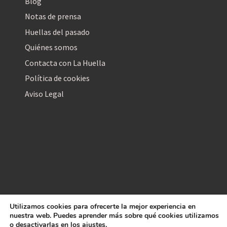
Blog
Notas de prensa
Huellas del pasado
Quiénes somos
Contacta con La Huella
Política de cookies
Aviso Legal
Utilizamos cookies para ofrecerte la mejor experiencia en
La Huella Digital
nuestra web. Puedes aprender más sobre qué cookies utilizamos
© 2026
– Todos los derechos reservados
o desactivarlas en los
ajustes
.