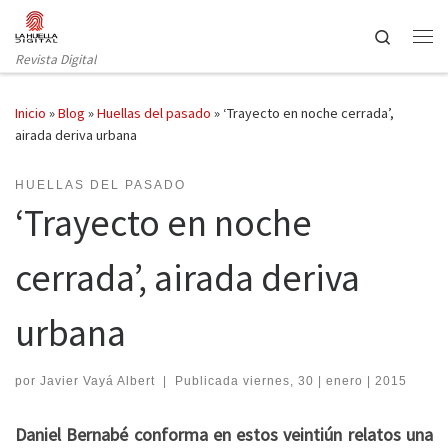
Saltar al contenido
Search
Revista Digital
Inicio
»
Blog
»
Huellas del pasado
»
‘Trayecto en noche cerrada’,
airada deriva urbana
HUELLAS DEL PASADO
‘Trayecto en noche
cerrada’, airada deriva
urbana
por
Javier Vayá Albert
|
Publicada
viernes, 30 | enero | 2015
Daniel Bernabé conforma en estos veintiún relatos una