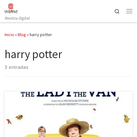
Saltar al contenido
Search
Revista Digital
Inicio
»
Blog
»
harry potter
harry potter
3 entradas
El pasado 15 de abril tuvo lugar el estreno de la comedia
dramática The lady in the van, protagonizada por la maravillosa
Maggie Smith y dirigida por Nicholas Hytner. La actriz británica da