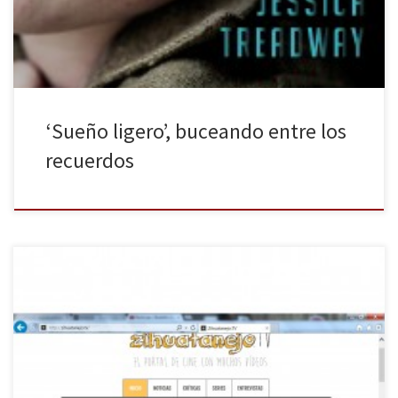
asaltantes golpean al padre de familia con un […]
‘Sueño ligero’, buceando entre los
recuerdos
Hace ya más de siete meses que anda circulando por la red el
termino Zihuatanejo.Tv. No tienes perdón si todavía no te has
pasado por este canal de vídeos donde lo que se pretende es
entretenerse entreteniendo. ¿Quieres formar parte de los
zihuatanejos? Únete a nosotros. ¿Qué es hacer un […]