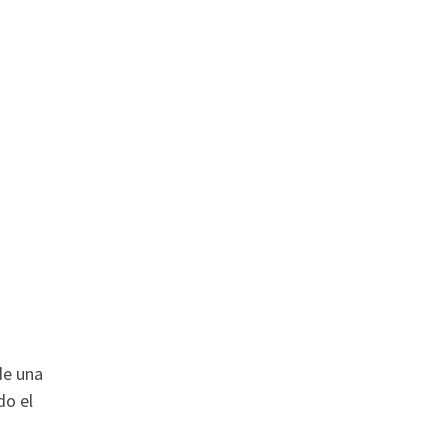
de una
do el