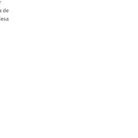
r
a de
desa