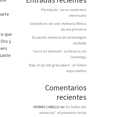
‘Persépolis’ en su veinticinco
parte
aniversario
Granada es de cine: memoria fílmica
de una provincia
ra que
El Lianchi: memoria de un hormigón
 Oro y
olvidado
mero
‘Lorca en Vermont’: su historia con
esante
Cummings
‘Bajo el ojo del gran pájaro’: un futuro
especulativo
Comentarios
recientes
NORMA CABELLO
en
‘En todos mis
universos’: el poemario de las