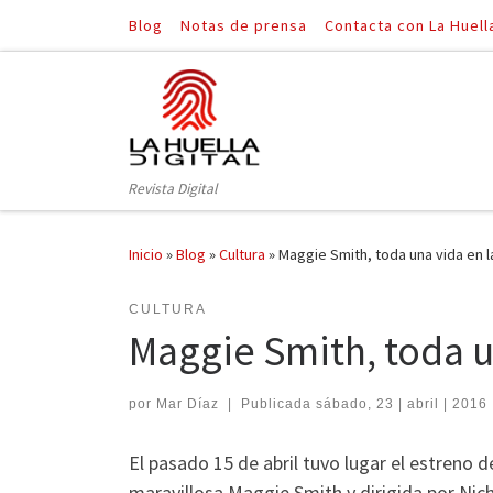
Blog
Notas de prensa
Contacta con La Huell
Saltar al contenido
Revista Digital
Inicio
»
Blog
»
Cultura
»
Maggie Smith, toda una vida en l
CULTURA
Maggie Smith, toda u
por
Mar Díaz
|
Publicada
sábado, 23 | abril | 2016
El pasado 15 de abril tuvo lugar el estreno
maravillosa Maggie Smith y dirigida por Nich