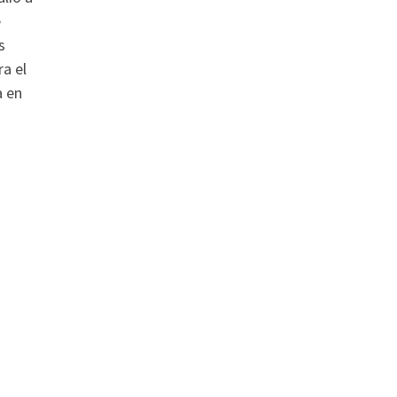
e
s
a el
a en