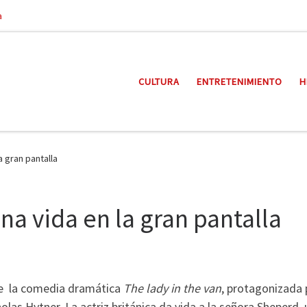
a
CULTURA
ENTRETENIMIENTO
H
a gran pantalla
na vida en la gran pantalla
 de la comedia dramática
The lady in the van
, protagonizada 
olas Hytner. La actriz británica da vida a la señora Sheperd,