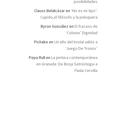
posibilidades
Clauss Belalcázar
en
‘No es mi tipo’:
Cupido,el filósofo y la peluquera
Byron González
en
El fracaso de
‘Colonia’ Dignidad
Pichake
en
Un año del brutal adiós a
‘Juego De Tronos’
Pepa Rull
en
La pintura contemporánea
en Granada: De Borja Satrústegui a
Paula Cervilla