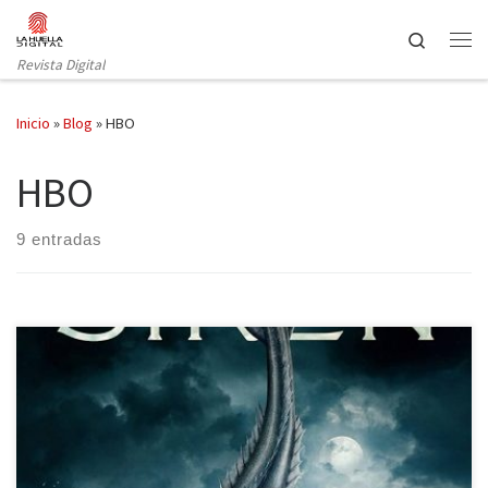
Saltar al contenido
Search
Revista Digital
Inicio
»
Blog
»
HBO
HBO
9 entradas
Al mal tiempo, buena cara, ¿Y qué mejor forma de pasar las tardes
de mantita y sofá con una buena serie? HBO ha renovado su
catálogo con la llegada de la primavera, y una de las series que