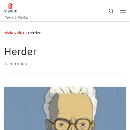
Saltar al contenido
Search
Revista Digital
Inicio
»
Blog
»
Herder
Herder
3 entradas
La otra h, el sello gráfico de la editorial Herder, amplía su catálogo
de biografías ilustradas con la publicación de Primo Levi, el cómic
que recoge la vida del célebre deportado y superviviente del