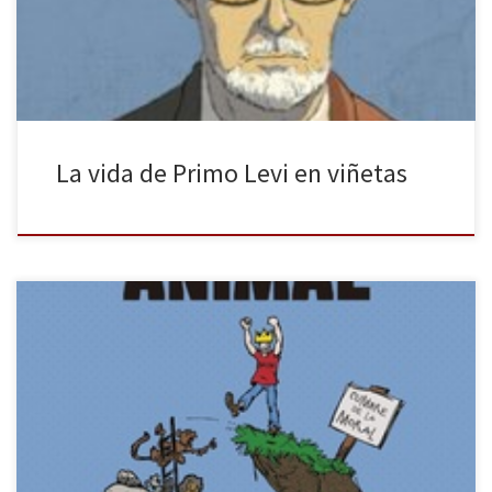
Holocausto. La obra, publicada originalmente en 2017 en Italia y
traducida ahora al castellano por Raimundo […]
La vida de Primo Levi en viñetas
«Nuestra relación con los animales es controvertida y
contradictoria: nos encariñamos con nuestras mascotas mientras
que el ganado es “producido” y sacrificado en masa día a día para
nuestro consumo. Desde la Antigüedad, los humanos hemos
intentado establecer una distinción que nos diferencia y sitúe en
un rango más elevado […]