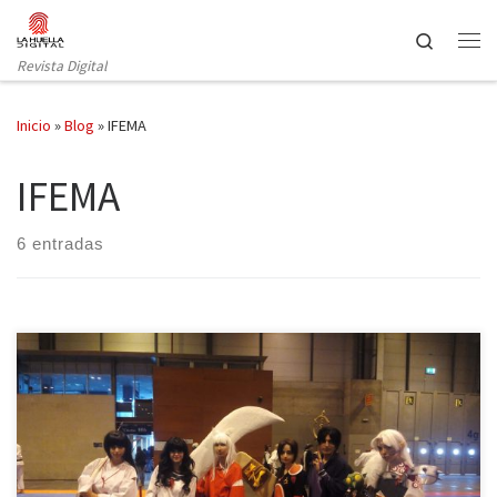
Saltar al contenido
Search
Revista Digital
Inicio
»
Blog
»
IFEMA
IFEMA
6 entradas
Uno de los eventos más importantes del mundo otaku, Japan
Weekend, abrió sus puertas una vez más durante los días 30 de
septiembre y 1 de octubre en el recinto ferial Ifema de Madrid. La