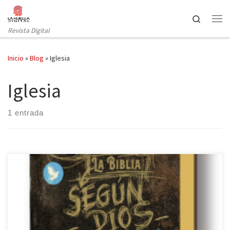
Saltar al contenido
Search
Revista Digital
Inicio
»
Blog
»
Iglesia
Iglesia
1 entrada
Reseñar la Biblia parecería hoy, para el lector español, un
anacronismo, porque poco hay que decir sobre el argumento que
no sea ya conocido. Sin embargo, por más que la Biblia sea el