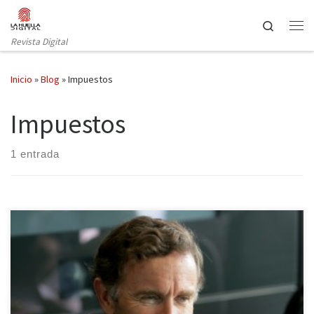
Saltar al contenido
Search
Revista Digital
Inicio
»
Blog
»
Impuestos
Impuestos
1 entrada
La filtración de los archivos del banco HSBC puso todas las miradas
sobre Stephen Green, ministro de Estado para el Comercio y la
Inversión, quien estuvo al frente del gigante bancario durante el