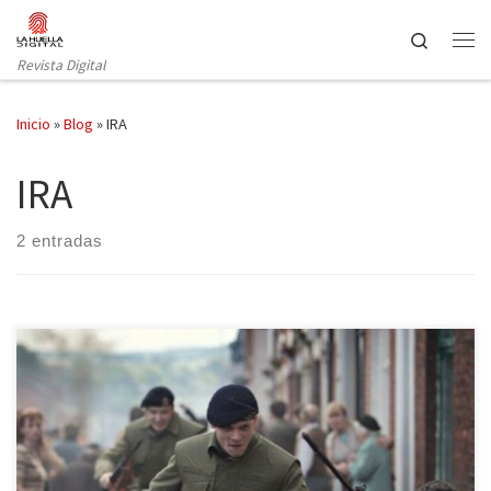
Saltar al contenido
Search
Revista Digital
Inicio
»
Blog
»
IRA
IRA
2 entradas
Basta solo un instante para cruzar la frontera y ya se está en el otro
lado. Esto es lo que viene a ocurrir en el primer trabajo de este
realizador, podemos incluso encontrarnos al final de la