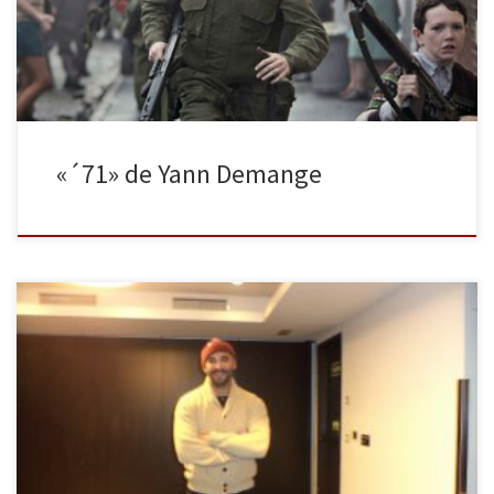
civilización, al final de una calle, justo anoche. La cinta bascula
entre tantos […]
«´71» de Yann Demange
El próximo 23 de Enero llega a España 71′, una película del
director británico Yann Demange, en la cual se mezcla la historia
personal de un soldado inglés con los sucesos históricos de la
Irlanda del Norte entre 1971 y 1972. El actor Jack O,Connell, es un
joven soldado británico […]