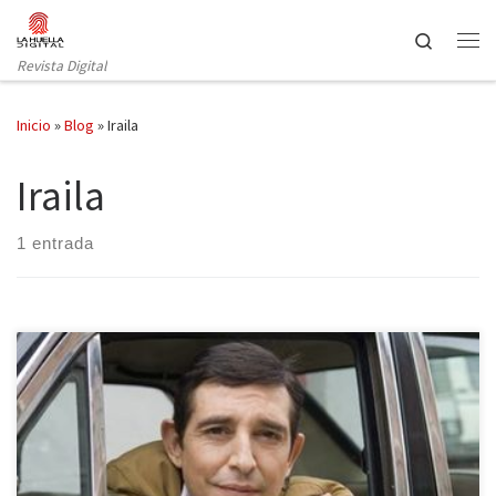
Saltar al contenido
Search
Revista Digital
Inicio
»
Blog
»
Iraila
Iraila
1 entrada
Después de los atracones de mazapanes y turrón, de las
diversiones o aburrimientos de las reuniones familiares, del
ajetreo de las compras y regalos navideños, y a la espera de la