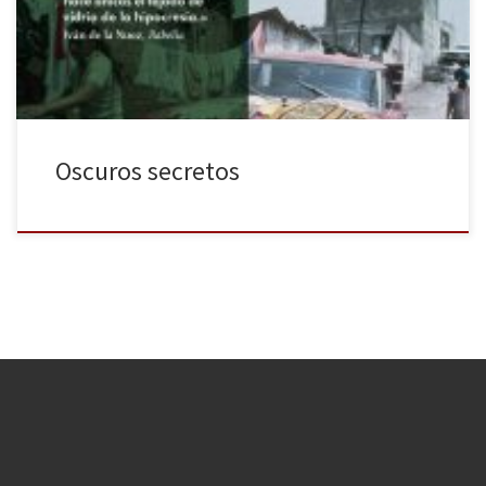
Herbert con Irvine Welsh, otros con Cortázar. Yo no estoy seguro
de poder compararle con nadie, […]
Oscuros secretos