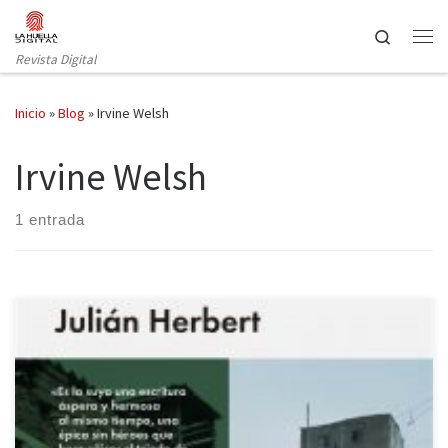
Saltar al contenido
Search
Revista Digital
Inicio
»
Blog
»
Irvine Welsh
Irvine Welsh
1 entrada
Confieso que no tenía ni la más remota idea de quién era Julián
Herbert. Y que no entiendo cómo ésta, su primera novela, ha
tardado tanto en llegar a nuestro país. Algunos comparan a