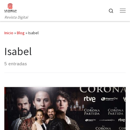
Saltar al contenido
Search
Revista Digital
Inicio
»
Blog
»
Isabel
Isabel
5 entradas
La corona partida, el largometraje dirigido por Jordi Frades y
protagonizado por Irene Escolar, Rodolfo Sancho y Raúl Mérida,
se estrenó el pasado viernes en 200 cines de toda España, y