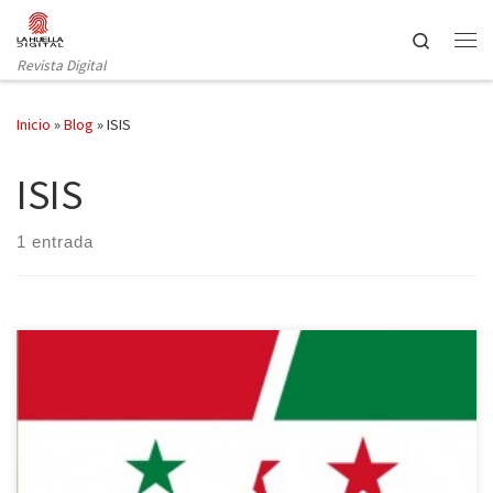
Saltar al contenido
Search
Revista Digital
Inicio
»
Blog
»
ISIS
ISIS
1 entrada
Tras tres años de guerra civil, Siria vive su momento más crítico,
superando las 200 víctimas mortales al día y con unas condiciones
que no hacen sino dificultar todavía más la llegada de ayuda