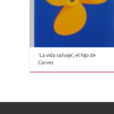
Iván Rojo no nació en Oregón o Los Ángeles, pero
lleva el realismo sucio incrustado en su sangre
valenciana. En este nuevo libro, sus relatos y poemas
alcanzan cotas magistrales que no sólo recogen, sino
que también elevan este género americano. En
primer lugar debemos celebrar el nacimiento de
Rasmia […]
‘La vida salvaje’, el hijo de
Carver