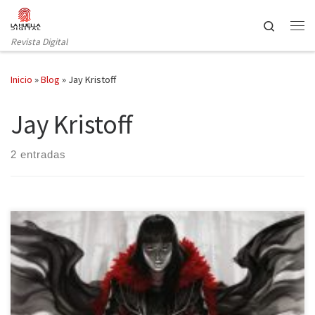
Saltar al contenido
Search
Revista Digital
Inicio
»
Blog
»
Jay Kristoff
Jay Kristoff
2 entradas
Plaza y Janés publica la segunda parte de Las crónicas de la
Nuncanoche bajo el título Tumba de Dioses. Jay Kristoff nos lleva
de vuelta a la República de Itreya junto con Mia, Don Majo y