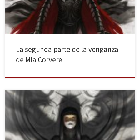
Eclipse. Un viaje de la mano de un narrador trovadoresco que nos
guía por una […]
La segunda parte de la venganza
de Mia Corvere
Plaza y Janés nos acerca una historia de venganza
con Nuncanoche de Jay Kristoff. Un mundo de fantasía imperado
por tres soles —que al contrario que en Memorias de Idún no
tendrá tres lunas— y, en el cual, la Veroscuridad solo llega una vez