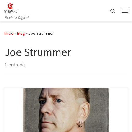
Saltar al contenido
Search
Revista Digital
Inicio
»
Blog
»
Joe Strummer
Joe Strummer
1 entrada
La ira es energía. Memorias sin censura, publicado por Malpaso,
es, evidentemente, un libro de memorias, escrito cuando Johnny
Lydon contaba 58 primaveras, y es posterior a la autobiografía
Rotten: No irish, no blacks, no dogs, escrita en colaboración entre