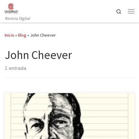
Saltar al contenido
Search
Revista Digital
Inicio
»
Blog
»
John Cheever
John Cheever
1 entrada
Desde hace años, John Cheever me acompaña. No recuerdo
cuándo le conocí ni qué cuento suyo leí en primer lugar; solo sé
que, desde nuestro primer encuentro, sigue conmigo. Muchas