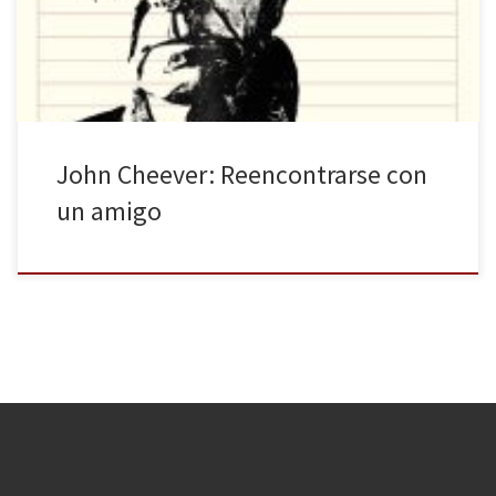
noches he releído algunos de sus relatos y siempre he
descubierto algo nuevo en ellos, cierta cuestión de la que […]
John Cheever: Reencontrarse con
un amigo