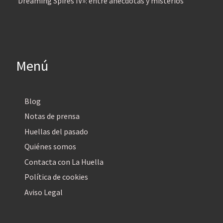
‘Dreaming Spires IV»: entre anécdotas y misterios
Menú
Blog
Notas de prensa
Huellas del pasado
Quiénes somos
Contacta con La Huella
Política de cookies
Aviso Legal