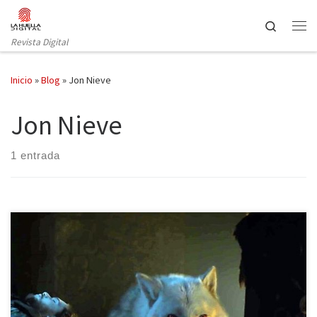
Saltar al contenido
Search
Revista Digital
Inicio
»
Blog
»
Jon Nieve
Jon Nieve
1 entrada
Ya está aquí la temporada más imprevisible de la serie con más
tirón en la actualidad. De una forma o de otra Juego de tronos ya
forma parte de la sociedad seas o no seriéfilo. Con cinco años