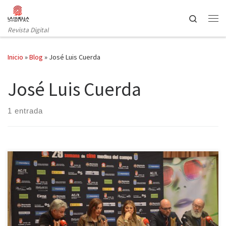
Saltar al contenido
Search
Revista Digital
Inicio
»
Blog
»
José Luis Cuerda
José Luis Cuerda
1 entrada
La habitual ronda de agradecimientos no restó encanto a las
palabras que, la noche del martes, flotaron en el Palacio Longoria
de Madrid. Supongo que tienen razón, sería impensable acudir a