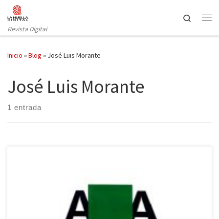
Saltar al contenido
Search
Revista Digital
Inicio
»
Blog
»
José Luis Morante
José Luis Morante
1 entrada
Hace unos meses dedicábamos unas palabras a los poemarios de
José María Antón Morla y de Ángel Moreta, en esta serie de
artículos sobre poemarios y poetas rescatados que continuamos
aquí («Alcanzar fama literaria: poesía rescatada [1]», La Huella