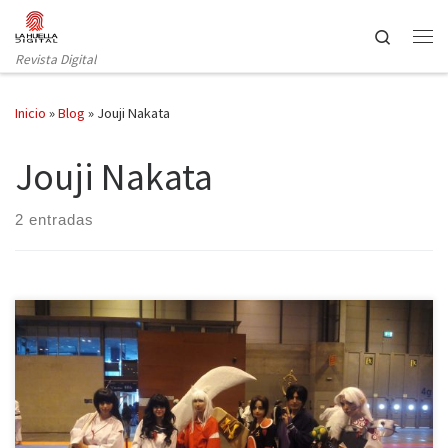
Saltar al contenido
Search
Revista Digital
Inicio
»
Blog
»
Jouji Nakata
Jouji Nakata
2 entradas
Uno de los eventos más importantes del mundo otaku, Japan
Weekend, abrió sus puertas una vez más durante los días 30 de
septiembre y 1 de octubre en el recinto ferial Ifema de Madrid. La