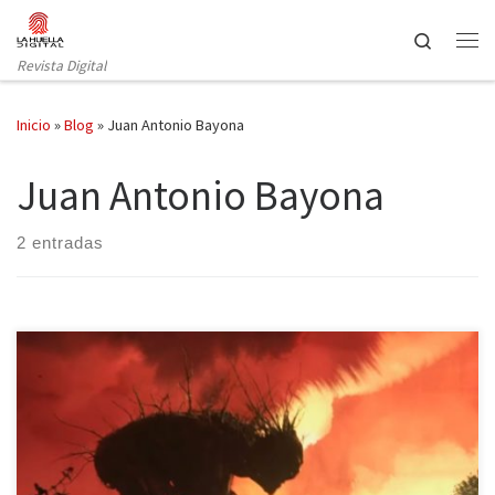
Saltar al contenido
Search
Revista Digital
Inicio
»
Blog
»
Juan Antonio Bayona
Juan Antonio Bayona
2 entradas
La tercera película del director Juan Antonio Bayona Un monstruo
viene a verme ha desembarcado en los cines de nuestro país para
inundarlos de lágrimas con una dura historia en la que se plasma el