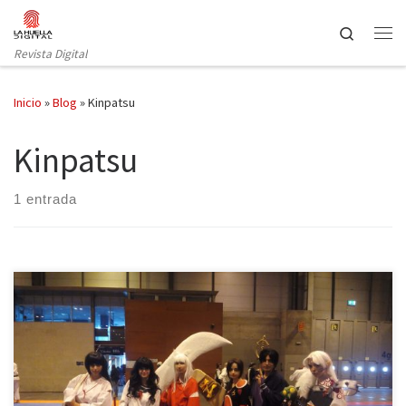
Saltar al contenido
Search
Revista Digital
Inicio
»
Blog
»
Kinpatsu
Kinpatsu
1 entrada
Uno de los eventos más importantes del mundo otaku, Japan
Weekend, abrió sus puertas una vez más durante los días 30 de
septiembre y 1 de octubre en el recinto ferial Ifema de Madrid. La