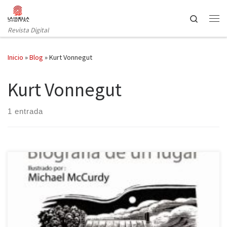
Saltar al contenido
Search
Revista Digital
Inicio
»
Blog
»
Kurt Vonnegut
Kurt Vonnegut
1 entrada
Harry Crews realiza un retrato emotivo e implacable, duro y
hermoso, de su infancia en el corazón de la América más rural. Un
relato magnífico sobre un modo de vida extinguido y olvidado.