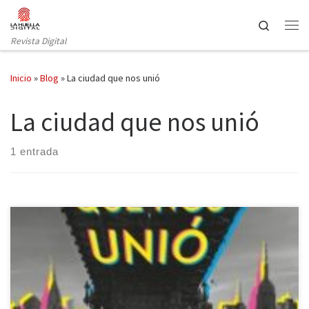
Saltar al contenido
Search
Revista Digital
Inicio
»
Blog
»
La ciudad que nos unió
La ciudad que nos unió
1 entrada
La ciudad que nos unió es el último título de N. K. Jemisin
publicado por Nova editorial. Los mitos tratan de narrar historias
fantásticas con protagonistas de carácter divino o heroico. No