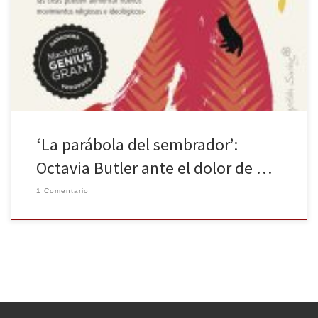
mandar/ quién va a dirigir,/ quién va a determinar,/ a
perfeccionar,/ a confinar,/ a diseñar,/ quién va a dominar./ Todas
las luchas/ son en esencia/ luchas por el poder,/ y la mayoría/ no
son más intelectuales/ que […]
‘La parábola del sembrador’:
Octavia Butler ante el dolor de …
1 Comentario