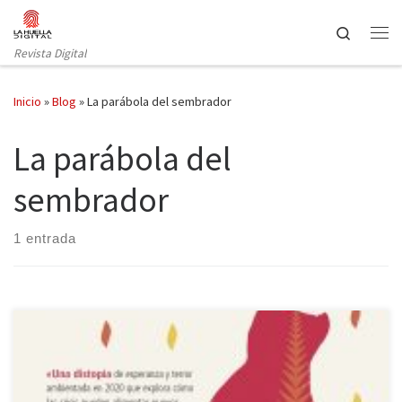
Saltar al contenido
Search
Revista Digital
Inicio
»
Blog
»
La parábola del sembrador
La parábola del
sembrador
1 entrada
Todas las luchas/ son en esencia/ luchas por el poder:/ quién va a