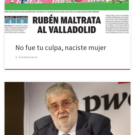
crónica de un partido con el titular “Rubén maltrata al Valladolid”,
bastaba haber estado un poco pendiente de la […]
No fue tu culpa, naciste mujer
1 Comentario
José Manuel Lara, dueño del grupo editorial Planeta, del diario La
Razón y presidente de Atresmedia falleció ayer de un cáncer de
páncreas. A los 68 años de edad deja un inmenso legado en el
que todos los profesionales del medio lloran y vuelcan su pérdida.
José Manuel Lara, el hombre que […]