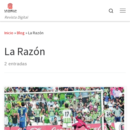
Saltar al contenido
Search
Revista Digital
Inicio
»
Blog
»
La Razón
La Razón
2 entradas
Si eres hombre, exitoso y profesional se te pueden perdonar
muchas cosas y, si además metes goles, puede que incluso
agredir a tu novia. La pasada semana La Razón decidió publicar la