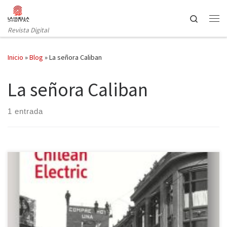
Saltar al contenido
Search
Revista Digital
Inicio
»
Blog
»
La señora Caliban
La señora Caliban
1 entrada
La editorial barcelonesa Minúscula lleva cerca de veinte años
ofreciendo al lector un catálogo con personalidad y, sobre todo
en alguna de sus seis colecciones, un marcado sello propio. Es el
caso, por ejemplo, de «Paisajes Narrados«, colección que acoge