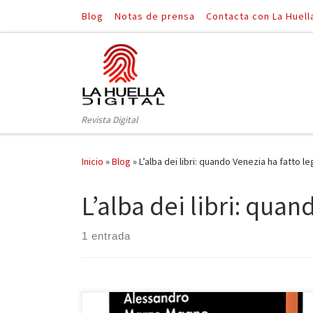
Blog
Notas de prensa
Contacta con La Huell
Saltar al contenido
Revista Digital
Inicio
»
Blog
»
L’alba dei libri: quando Venezia ha fatto 
L’alba dei libri: qua
1 entrada