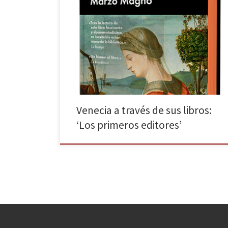
Hubo un tiempo en que la República de Venecia, la
Serenísima, era una de las mayores potencias de
Europa, y a su ciudad acudían gentes de todas las
regiones conocidas. Eje entre oriente y occidente,
Venecia destacó por un sistema comercial amplio y
eficiente y una libertad de pensamiento poco […]
Venecia a través de sus libros:
‘Los primeros editores’