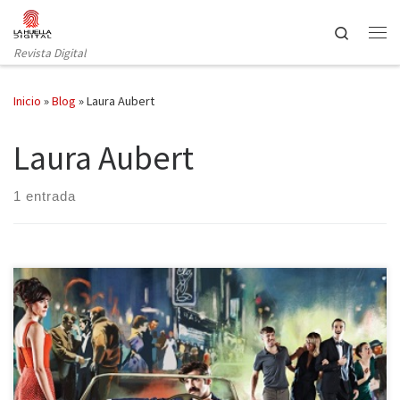
Saltar al contenido
Search
Revista Digital
Inicio
»
Blog
»
Laura Aubert
Laura Aubert
1 entrada
La Biblioteca de Catalunya se convierte en la trattoria de
Mirandolina, la hostalera de Goldoni en su célebre comedia. La
Perla 29, en la línea de buenas producciones a la que nos tiene