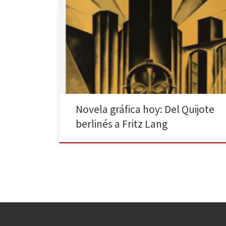
Uno de los géneros más destacables de las últimas
décadas es la novela gráfica. En otros artículos, La
Huella Digital ha hecho reseñas de muchas obras, pues
cuentan con un público creciente. A medio camino
entre el cómic y la literatura tradicional, se han creado
auténticas obras de arte por […]
Novela gráfica hoy: Del Quijote
berlinés a Fritz Lang