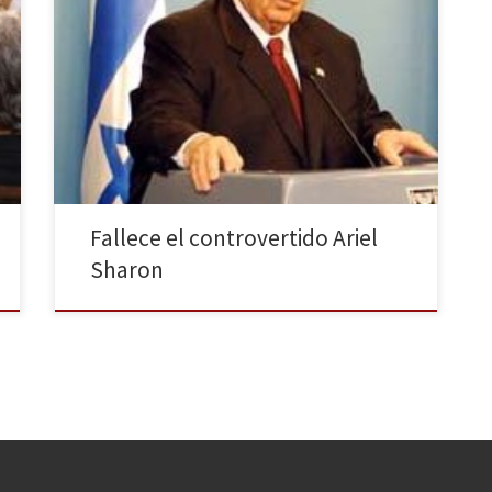
El ex primer ministro israelí Ariel Sharon, uno de los
políticos más ensalzados y a la vez más odiado,
falleció este sábado 11 de enero a los 85 años en el
centro médico Shiva Tel Hashomerdesde de Tel Aviv
en el que estaba ingresado desde 2006 debido a un
derrame […]
Fallece el controvertido Ariel
Sharon