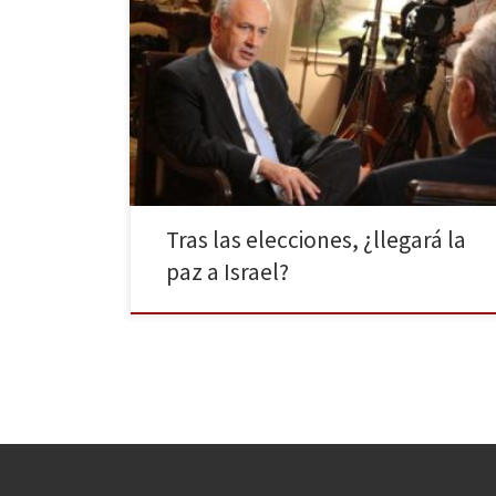
Tras la victoria de Benjamín Netanyahu en las
elecciones de Israel, las reacciones en Europa no se
han hecho esperar. Los países europeos piden al
primer ministro que afronte el problema con Palestina
y que adopte soluciones al respecto. Mientras tanto, el
bloque árabe ha conseguido un apoyo sin
precedentes, […]
Tras las elecciones, ¿llegará la
paz a Israel?