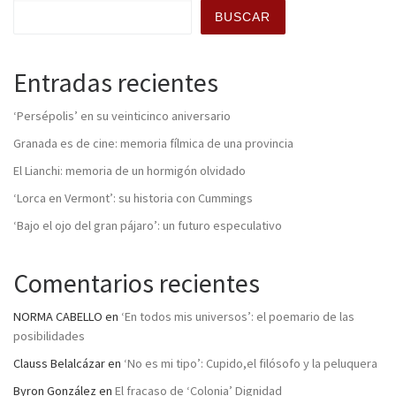
BUSCAR
Entradas recientes
‘Persépolis’ en su veinticinco aniversario
Granada es de cine: memoria fílmica de una provincia
El Lianchi: memoria de un hormigón olvidado
‘Lorca en Vermont’: su historia con Cummings
‘Bajo el ojo del gran pájaro’: un futuro especulativo
Comentarios recientes
NORMA CABELLO
en
‘En todos mis universos’: el poemario de las
posibilidades
Clauss Belalcázar
en
‘No es mi tipo’: Cupido,el filósofo y la peluquera
Byron González
en
El fracaso de ‘Colonia’ Dignidad