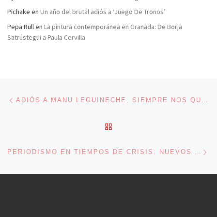
Pichake
en
Un año del brutal adiós a ‘Juego De Tronos’
Pepa Rull
en
La pintura contemporánea en Granada: De Borja
Satrústegui a Paula Cervilla
Navegación de entradas
Entrada anterior
ADIÓS A MANU LEGUINECHE, SIEMPRE NOS QUEDARÁN SUS MARAVILLOSAS HISTORIAS
VOLVER A LA LISTA DE 
En
PERIODISMO EN TIEMPOS DE CRISIS: NUEVOS RETOS Y EXPECTATIVAS