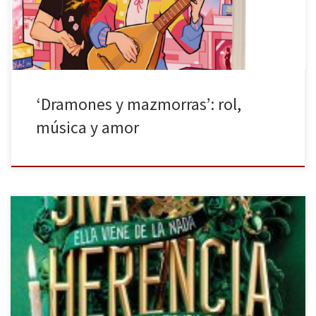
han […]
‘Dramones y mazmorras’: rol,
música y amor
Molino publica Una herencia en juego de Jennifer Lynn Barnes. El
mundo es un lugar sesgado por las clases sociales. Podemos
encontrar familias como las de Shameless o personas tan ricas
como Tony Stark. Al mismo tiempo es un lugar de misterios como
Puñales por la espalda o las obras de […]