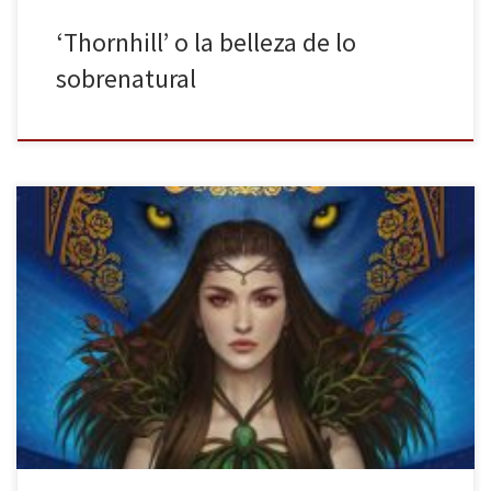
‘Thornhill’ o la belleza de lo
sobrenatural
Nocturna publica El jardín de hierro de Gema Bonnín, una novela
de fantasía con claroscuros, en la cual la contraposición entre el
bien y el mal se diluyen; el rencor y el perdón son dos armas de
doble filo. No obstante, es un libro de hadas, ¿no suelen ser
relatos […]