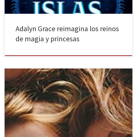
Adalyn Grace reimagina los reinos
de magia y princesas
Elegí la obra de Katie Lowe porque me recordaba a Las vírgenes
suicidas de Jeffrey Eugenides y a la película Mustang de Deniz
Gamze Ergüven, esa predilección que tengo por las adolescentes
raritas, inadaptadas e inconformistas. Sin embargo, Las furias no
continúa esa línea; se parece más a Las escalofriantes […]