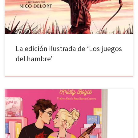
plasma el espectáculo más esperpéntico llevado a cabo por un
gobierno […]
La edición ilustrada de ‘Los juegos
del hambre’
Dramones y mazmorras de Kristy Boyce es una de las últimas
novedades de Fandom Books. Las pasiones, los pasatiempos, los
sueños que tratas de cumplir suelen ser esas cosas que alimentan
tu alma, enriquecen tú día a día o anhelas poder dedicarle
tiempo. En ocasiones, estos entretenimientos, proyectos vitales