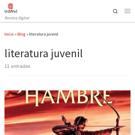
Saltar al contenido
Search
Revista Digital
Inicio
»
Blog
»
literatura juvenil
literatura juvenil
11 entradas
Los juegos del hambre, de Suzanne Collins,regresa con una
edición ilustrada por Nico Delort. Por su puesto, publicada por
Molino. Las distopías tienden a mostrar futuros negativos causados
por la codicia, la avidez y el supremacismo humano. Esta obra