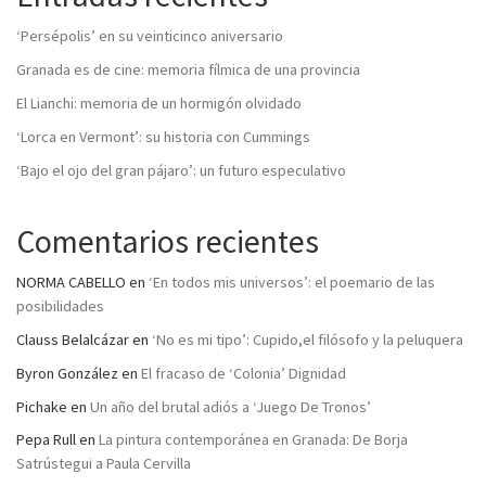
‘Persépolis’ en su veinticinco aniversario
Granada es de cine: memoria fílmica de una provincia
El Lianchi: memoria de un hormigón olvidado
‘Lorca en Vermont’: su historia con Cummings
‘Bajo el ojo del gran pájaro’: un futuro especulativo
Comentarios recientes
NORMA CABELLO
en
‘En todos mis universos’: el poemario de las
posibilidades
Clauss Belalcázar
en
‘No es mi tipo’: Cupido,el filósofo y la peluquera
Byron González
en
El fracaso de ‘Colonia’ Dignidad
Pichake
en
Un año del brutal adiós a ‘Juego De Tronos’
Pepa Rull
en
La pintura contemporánea en Granada: De Borja
Satrústegui a Paula Cervilla