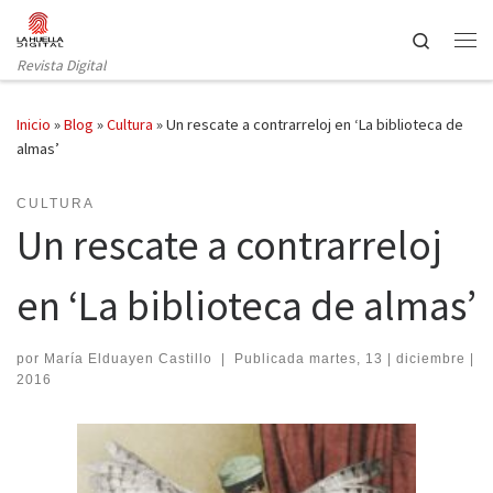
Saltar al contenido
Search
Revista Digital
Inicio
»
Blog
»
Cultura
»
Un rescate a contrarreloj en ‘La biblioteca de
almas’
CULTURA
Un rescate a contrarreloj
en ‘La biblioteca de almas’
por
María Elduayen Castillo
|
Publicada
martes, 13 | diciembre |
2016