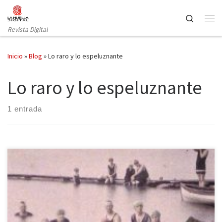
Saltar al contenido
Search
Revista Digital
Inicio
»
Blog
»
Lo raro y lo espeluznante
Lo raro y lo espeluznante
1 entrada
Alpha Decay publica en nuestro país el ensayo de Mark Fisher
titulado Lo raro y lo espeluznante. En menos de doscientas
páginas, define, analiza y esclarece las diferencias entre estos dos