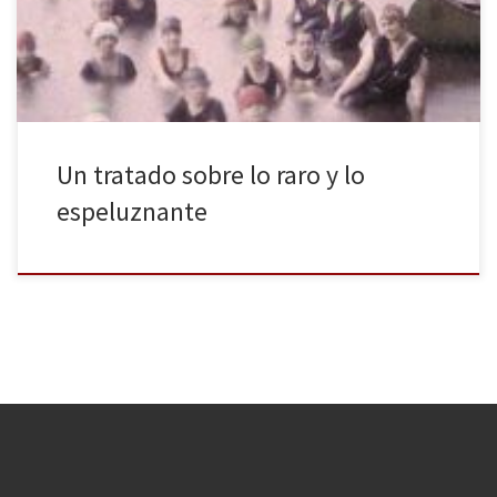
conceptos. Si lo raro (weird) tiene relación con lo que no debería
de estar allí, lo espeluznante (eerie) se […]
Un tratado sobre lo raro y lo
espeluznante