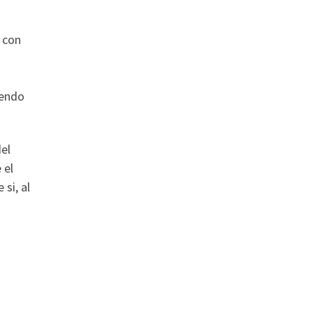
 con
iendo
del
 el
si, al