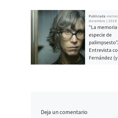
Publicada
viernes
diciembre | 2018
“La memoria 
especie de
palimpsesto”
Entrevista c
Fernández (y 
Bergalli)
1 Comentario
Nos encontramos 
Fernández, escrito
dramaturga y guio
chilena, que nos e
a Valeria Bergalli,
Deja un comentario
Minúscula, un […]