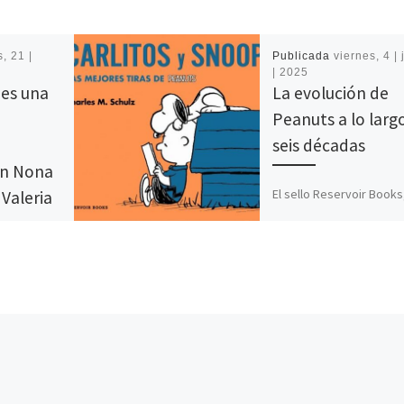
, 21 |
Publicada
viernes, 4 | 
| 2025
es una
La evolución de
Peanuts a lo larg
.
seis décadas
on Nona
El sello Reservoir Books
Valeria
perteneciente a Pengui
Random House, ha publ
recientemente Carlitos 
Snoopy. Las mejores tir
Peanuts: un volumen […
con Nona
ra, actriz,
nista
spera junto
 editora de