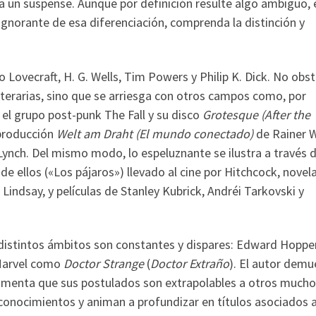
va un suspense. Aunque por definición resulte algo ambiguo, 
r, ignorante de esa diferenciación, comprenda la distinción y
 Lovecraft, H. G. Wells, Tim Powers y Philip K. Dick. No obst
 literarias, sino que se arriesga con otros campos como, por
n el grupo post-punk The Fall y su disco
Grotesque (After the
 producción
Welt am Draht (El mundo conectado)
de Rainer 
Lynch. Del mismo modo, lo espeluznante se ilustra a través 
 ellos («Los pájaros») llevado al cine por Hitchcock, novel
indsay, y películas de Stanley Kubrick, Andréi Tarkovski y
 distintos ámbitos son constantes y dispares: Edward Hopper
 Marvel como
Doctor Strange
(
Doctor Extraño
). El autor demu
rgumenta que sus postulados son extrapolables a otros much
onocimientos y animan a profundizar en títulos asociados a