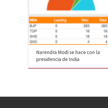
Según los primeros datos difundidos por el diario The
Times of India, el Partido Popular Indio (BJP) ha
obtenido 283 escaños en las elecciones generales,
por lo que su candidato, Narenda Modi será el
próximo primer ministro. Muy por debajo se sitúa el
Congreso Nacional Indio (INC por sus siglas […]
Narendra Modi se hace con la
presidencia de India