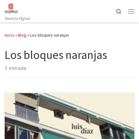
Saltar al contenido
Search
Revista Digital
Inicio
»
Blog
»
Los bloques naranjas
Los bloques naranjas
1 entrada
Caballo de Troya publica Los bloques naranjas un poemario de
Luis Díaz. Descubrirse y crecer es un proceso de extrañamiento
dual: se produce a nivel físico y mental. Todos estos cambios se
producen en lugares concretos, es decir, en un contexto, en un