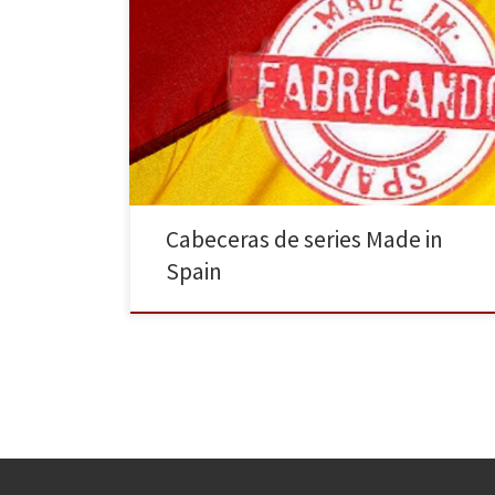
Todo lo que implique el término “español” en la
producción cinematográfica o televisiva conlleva una
controversia en cuanto a factura y calidad. Esta
semana en La Huella Digital repasamos y
defendemos, a través de sus cabeceras, las series de
televisión española. Con el reciente renacer de las
series americanas de […]
Cabeceras de series Made in
Spain