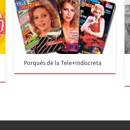
En la vida hay muchas preguntas sin respuesta, y en la
Televisión de hoy en día muchas más. Intentaremos
formular esas preguntas que nos están rondando por
la cabeza y que seguramente no tienen (ni tendrán)
una respuesta, pero quizás si alguien las escucha por
lo menos intentará ponerles solución. […]
Porqués de la Tele+Indiscreta