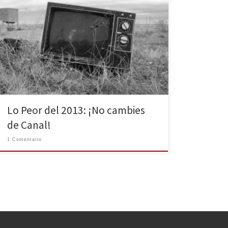
El cierre de emisión del Canal Nou, el traspaso de
señales en la TDT o María Teresa Campos hablando
con su planta. El patrocinio cultural de TVE o la vuelta
de Belén Esteban. Esto y mucho más es lo que ha
copado la televisión en este 2013 recién terminado.
¿Alguien […]
Lo Peor del 2013: ¡No cambies
de Canal!
1 Comentario