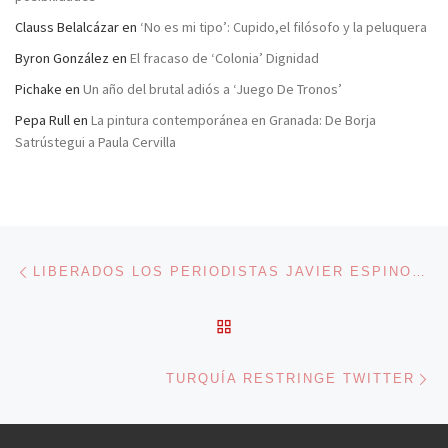
Clauss Belalcázar
en
‘No es mi tipo’: Cupido,el filósofo y la peluquera
Byron González
en
El fracaso de ‘Colonia’ Dignidad
Pichake
en
Un año del brutal adiós a ‘Juego De Tronos’
Pepa Rull
en
La pintura contemporánea en Granada: De Borja
Satrústegui a Paula Cervilla
Navegación de entradas
Entrada anterior
LIBERADOS LOS PERIODISTAS JAVIER ESPINOSA Y RICARDO VILANOVA TRAS SEIS MESES DE SECUESTRO
VOLVER A LA LISTA DE 
En
TURQUÍA RESTRINGE TWITTER