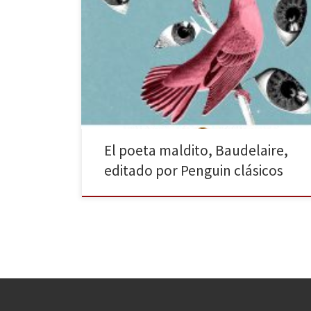
Penguin clásicos publica tres de las obras más
emblemáticas del poeta maldito por excelencia,
Charles Baudelaire, en un único tomo: Las flores del
mal. El spleen de París. Los paraísos artificiales. En este
libro podemos hacer un recorrido por su obra, que
comienza con su poesía en verso y continúa […]
El poeta maldito, Baudelaire,
editado por Penguin clásicos